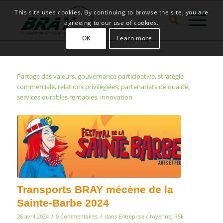
This site uses cookies. By continuing to browse the site, you are
agreeing to our use of cookies.
OK
Learn more
Partage des valeurs, gouvernance participative, stratégie
commerciale, relations privilégiées, partenariats de qualité,
services durables rentables, innovation
Transports BRAY mécène de la
Sainte-Barbe 2024
/
/
26 avril 2024
0 Commentaires
dans
Entreprise citoyenne
,
RSE