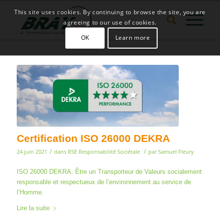
This site uses cookies. By continuing to browse the site, you are
agreeing to our use of cookies.
OK
Learn more
Certification ISO 26000 DEKRA
/
/
24 juin 2021
dans
RSE Responsabilité Sociétale
par
Samuel Fleury
ISO 26000 DEKRA. Être un Transporteur de Valeurs socialement
responsable et respectueux de l’environnement au service de
l’Homme.
Lire la suite