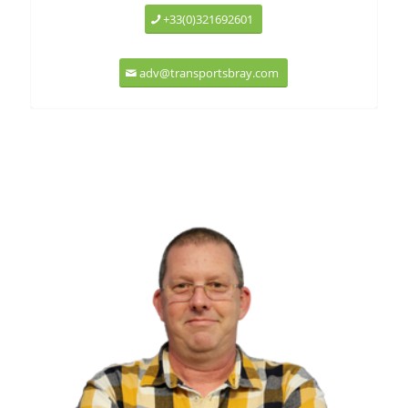
+33(0)321692601
adv@transportsbray.com