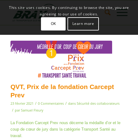
This site uses cookies. By continuing to browse the site, you are
agreeing to our use of cookies.
OK
Learn more
QVT, Prix de la fondation Carcept
Prev
/
/
23 février 2021
0 Commentaires
dans
Sécurité des collaborateurs
/
par
Samuel Fleury
La Fondation Carcept Prev nous décerne la médaille d’or et le
coup de cœur de jury dans la catégorie Transport Santé au
travail.