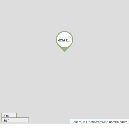
5 m
30 ft
Leaflet
, ©
OpenStreetMap
contributeurs