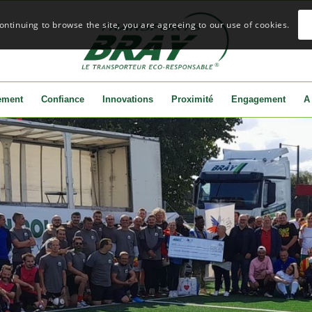
continuing to browse the site, you are agreeing to our use of cookies.
ement
Confiance
Innovations
Proximité
Engagement
A