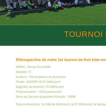
TOURNOI 
Rétrospective de notre 1er tournoi de foot inter-ent
Météo : Temps Ensoleillé
Equipes : 9
Joueurs : 100 amateurs et amatrices
Finale : ASSIFEP VS FC Méricourt
Gagnant du tournoi : FC Méricourt
Fréquentation : +250 passionnés
Dons au Secours populaire français : 1500€
Nous remercions : la
Ville de Méricourt
, le FC Méricourt, le
Secour