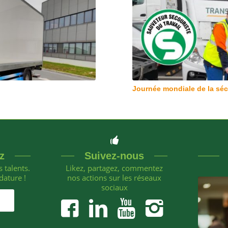
Journée mondiale de la sécu
Acteur de la biodiversité
z
Suivez-nous
 talents.
Likez, partagez, commentez
dature !
nos actions sur les réseaux
sociaux