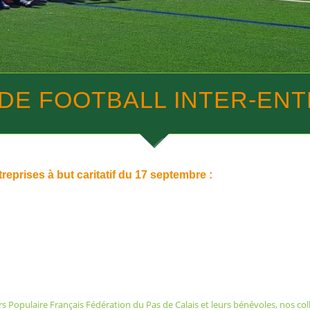
DE FOOTBALL INTER-EN
reprises à but caritatif du 17 septembre :
s Populaire Français Fédération du Pas de Calais
et leurs bénévoles, nos col