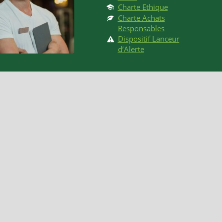
Charte Ethique
Charte Achats
Responsables
Dispositif Lanceur
d’Alerte