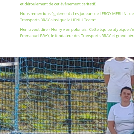
et déroulement de cet évènement caritatif.
Nous remercions également : Les joueurs de
LEROY MERLIN
, de 
Transports BRAY ainsi que la HENIU Team*
Heniu veut dire « Henry » en polonais : Cette équipe atypique s’
Emmanuel BRAY, le fondateur des Transports BRAY et grand père 