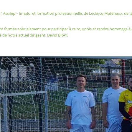
l’
Assifep – Emploi et formation professionnelle
, de
Leclercq Matériaux
, de 
est formée spécialement pour participer à ce tournois et rendre hommage à H
de notre actuel dirigeant, David BRAY.