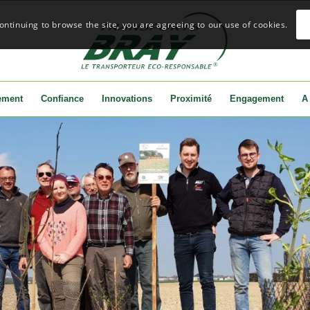
continuing to browse the site, you are agreeing to our use of cookies.
ement
Confiance
Innovations
Proximité
Engagement
A