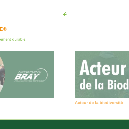
LE®
pement durable.
Journée mondiale de la vi