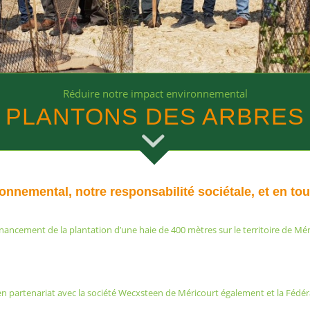
Réduire notre impact environnemental
PLANTONS DES ARBRES
nemental, notre responsabilité sociétale, et en tou
nancement de la plantation d’une haie de 400 mètres sur le territoire de Méri
 partenariat avec la société Wecxsteen de Méricourt également et la Fédér