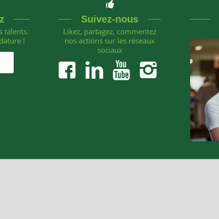
z
Suivez-nous
 talents.
Likez, partagez, commentez
dature !
nos actions sur les réseaux
sociaux