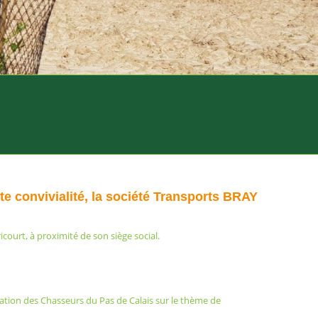
te convivialité, la société Transports BRAY
court, à proximité de son siège social.
ation des Chasseurs du Pas de Calais sur le thème de