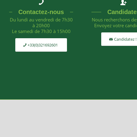
Contactez-nous
Candidate
Du lundi au vendredi de 7h30
Nous recherchons des
à 20h00
Envoyez votre candi
Le samedi de 7h30 à 15h00
Candidatez !
+33(0)321692601