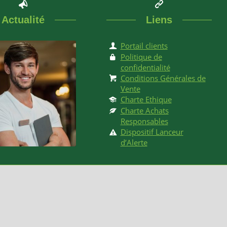
Actualité
Liens
Portail clients
Politique de
confidentialité
Conditions Générales de
Vente
Charte Ethique
Charte Achats
Responsables
Dispositif Lanceur
d’Alerte