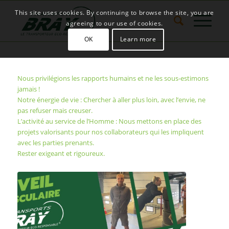
This site uses cookies. By continuing to browse the site, you are
agreeing to our use of cookies.
OK
Learn more
Nous privilégions les rapports humains et ne les sous-estimons
jamais !
Notre énergie de vie : Chercher à aller plus loin, avec l’envie, ne
pas refuser mais creuser.
L’activité au service de l’Homme : Nous mettons en place des
projets valorisants pour nos collaborateurs qui les impliquent
avec les parties prenants.
Rester exigeant et rigoureux.