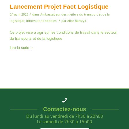
Lancement Projet Fact Logistique
/
24 avril 2023
dans
Ambassadeur des métiers du transport et de la
/
logistique
,
Innovations sociales
par
Alice Barczyk
Ce projet vise à agir sur les conditions de travail dans le secteur
du transports et de la logistique
Lire la suite
Contactez-nous
Du lundi au vendredi de 7h30 à 20h00
Le samedi de 7h30 à 15h00