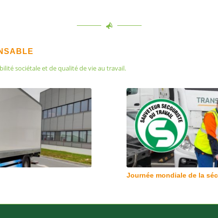
ONSABLE
té sociétale et de qualité de vie au travail.
Journée mondiale de la sécu
Acteur de la biodiversité