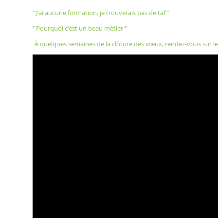
‘’ J’ai aucune formation, je trouverais pas de taf ‘’
‘’ Pourquoi c’est un beau métier ‘’
À quelques semaines de la clôture des vœux, rendez-vous sur le