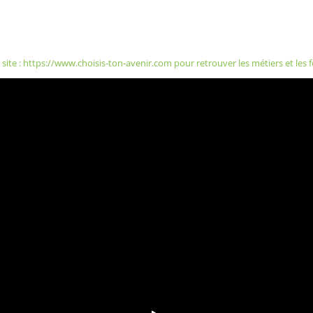
 site
:
https://www.choisis-ton-avenir.com
pour retrouver les métiers et les 