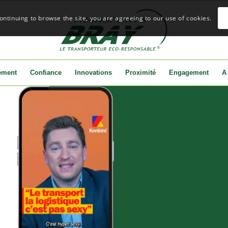
continuing to browse the site, you are agreeing to our use of cookies.
ement
Confiance
Innovations
Proximité
Engagement
A