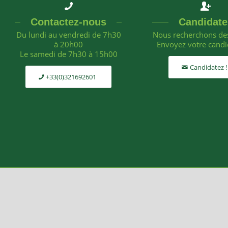
Contactez-nous
Candidate
Du lundi au vendredi de 7h30
Nous recherchons des
à 20h00
Envoyez votre candi
Le samedi de 7h30 à 15h00
Candidatez !
+33(0)321692601