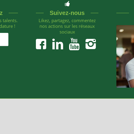
z
Suivez-nous
 talents.
Likez, partagez, commentez
dature !
nos actions sur les réseaux
sociaux