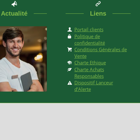
Actualité
Liens
Portail clients
Politique de
confidentialité
Conditions Générales de
Vente
Charte Ethique
Charte Achats
Responsables
Dispositif Lanceur
d’Alerte