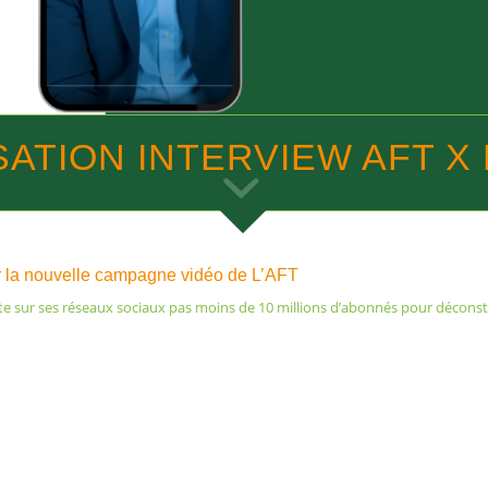
SATION INTERVIEW AFT X 
ur la nouvelle campagne vidéo de L’AFT
pte sur ses réseaux sociaux pas moins de 10 millions d’abonnés
pour déconstr