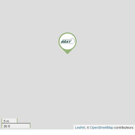
5 m
30 ft
Leaflet
, ©
OpenStreetMap
contributeurs
© Copyright 1956 | 2021 - Transports BRAY - Le Transporteur Éco-
Responsable ©