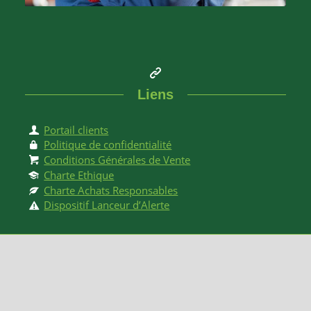
Liens
Portail clients
Politique de confidentialité
Conditions Générales de Vente
Charte Ethique
Charte Achats Responsables
Dispositif Lanceur d’Alerte