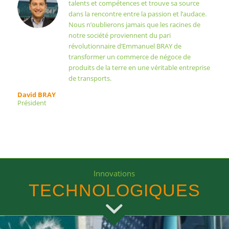
talents et compétences et trouve sa source
dans la rencontre entre la passion et l’audace.
Nous n’oublierons jamais que les racines de
notre société proviennent du pari
révolutionnaire d’Emmanuel BRAY de
transformer un commerce de négoce de
produits de la terre en une véritable entreprise
de transports.
David BRAY
Président
Innovations
TECHNOLOGIQUES