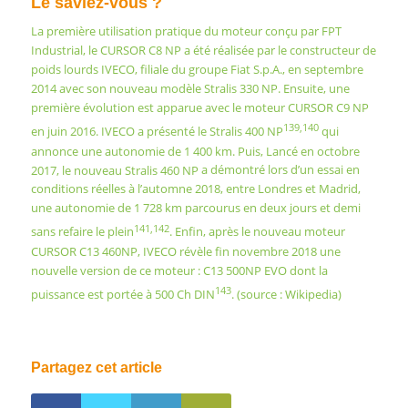
Le saviez-vous ?
La première utilisation pratique du moteur conçu par
FPT
Industrial
, le
CURSOR C8 NP
a été réalisée par le constructeur de
poids lourds
IVECO
, filiale du groupe
Fiat S.p.A.
, en septembre
2014 avec son nouveau modèle
Stralis 330 NP
. Ensuite, une
première évolution est apparue avec le moteur CURSOR C9 NP
139
,
140
en juin 2016. IVECO a présenté le
Stralis 400 NP
qui
annonce une autonomie de 1 400 km. Puis, Lancé en octobre
2017, le nouveau
Stralis 460 NP
a démontré lors d’un essai en
conditions réelles à l’automne 2018, entre Londres et Madrid,
une autonomie de 1 728 km parcourus en deux jours et demi
141
,
142
sans refaire le plein
. Enfin, après le nouveau moteur
CURSOR C13 460NP,
IVECO
révèle fin novembre 2018 une
nouvelle version de ce moteur : C13 500NP EVO dont la
143
puissance est portée à 500 Ch DIN
. (source :
Wikipedia
)
Partagez cet article