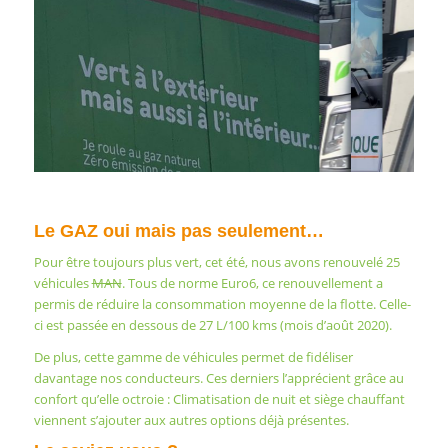
Le GAZ oui mais pas seulement…
Pour être toujours plus vert, cet été, nous avons renouvelé 25
véhicules
MAN
. Tous de norme Euro6, ce renouvellement a
permis de réduire la consommation moyenne de la flotte. Celle-
ci est passée en dessous de 27 L/100 kms (mois d’août 2020).
De plus, cette gamme de véhicules permet de fidéliser
davantage nos conducteurs. Ces derniers l’apprécient grâce au
confort qu’elle octroie : Climatisation de nuit et siège chauffant
viennent s’ajouter aux autres options déjà présentes.