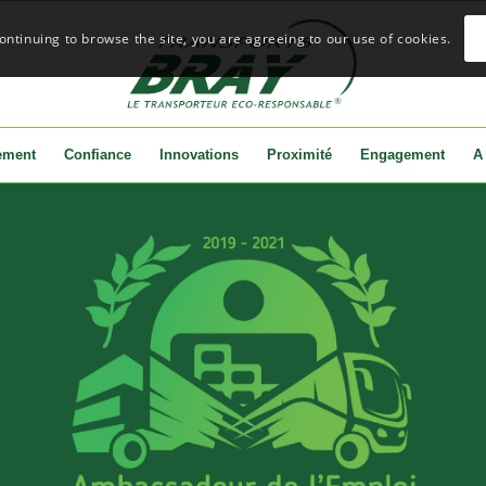
continuing to browse the site, you are agreeing to our use of cookies.
ement
Confiance
Innovations
Proximité
Engagement
A