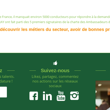
 de France, il manquait environ 5000 conducteurs pour répondre à la demande.
 ont fait parti des 5 premiers signataires de la charte des Ambassadeurs de 
e découvrir les métiers du secteur, avoir de bonnes p
z
Suivez-nous
 talents.
Likez, partagez, commentez
dature !
nos actions sur les réseaux
sociaux