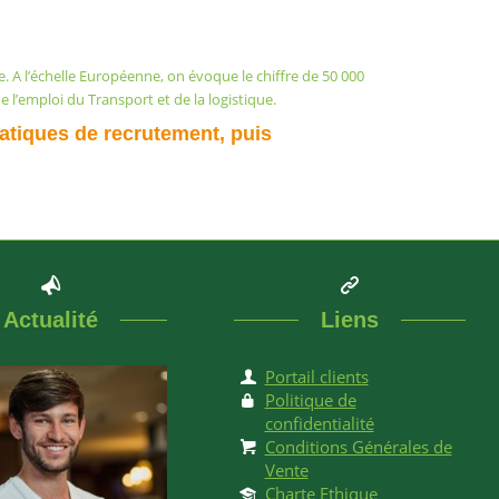
 A l’échelle Européenne, on évoque le chiffre de 50 000
l’emploi du Transport et de la logistique.
ratiques de recrutement, puis
Actualité
Liens
Portail clients
Politique de
confidentialité
Conditions Générales de
Vente
Charte Ethique