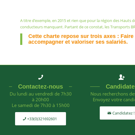
A titre d’exemple, en 2015 et rien que pour la région des Hauts
conducteurs manquant. Partant de ce constat, les Transports BRAY
Cette charte repose sur trois axes : Fair
accompagner et valoriser ses salariés.
Contactez-nous
Candidate
Du lundi au vendredi de 7h30
Nous recherchons des
à 20h00
Envoyez votre candi
Le samedi de 7h30 à 15h00
Candidatez !
+33(0)321692601