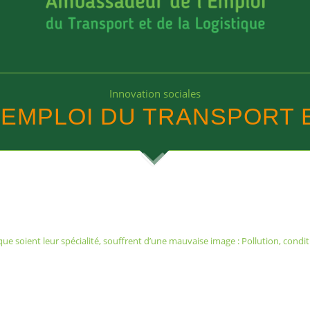
Innovation sociales
EMPLOI DU TRANSPORT E
ue soient leur spécialité, souffrent d’une mauvaise image : Pollution, condi