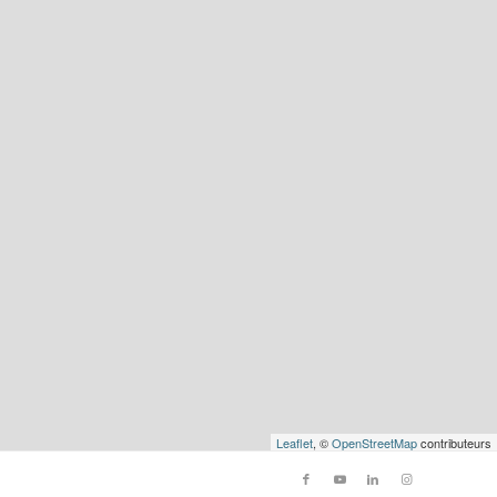
Leaflet
, ©
OpenStreetMap
contributeurs