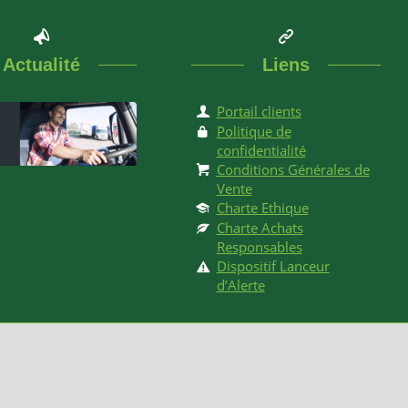
Actualité
Liens
Portail clients
Politique de
confidentialité
Conditions Générales de
Vente
Charte Ethique
Charte Achats
Responsables
Dispositif Lanceur
d’Alerte