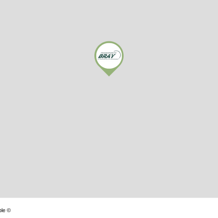
ble ©