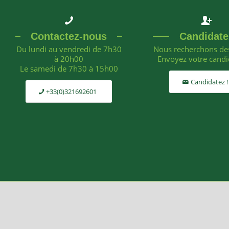
Contactez-nous
Candidate
Du lundi au vendredi de 7h30
Nous recherchons des
à 20h00
Envoyez votre candi
Le samedi de 7h30 à 15h00
Candidatez !
+33(0)321692601