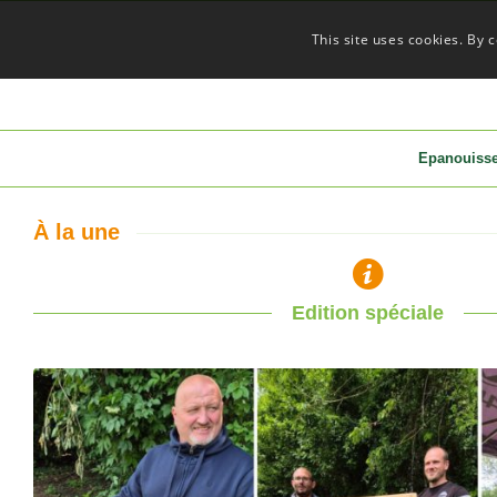
This site uses cookies. By 
Epanouiss
À la une
Edition spéciale