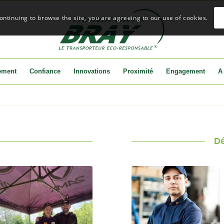
continuing to browse the site, you are agreeing to our use of cookies.
ement
Confiance
Innovations
Proximité
Engagement
A
Dé