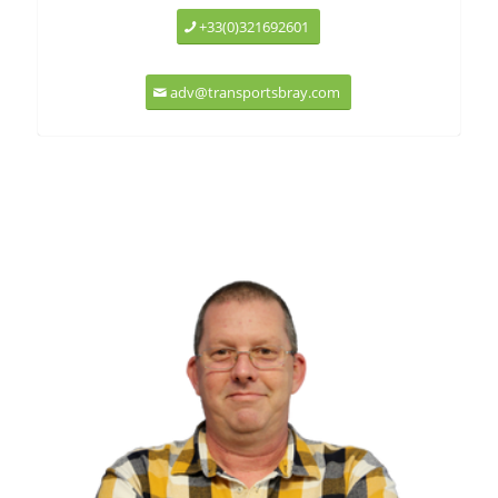
+33(0)321692601
adv@transportsbray.com